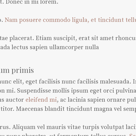
st. Donec in mi lorem.
o.
Nam posuere commodo ligula, et tincidunt tell
tae placerat. Etiam suscipit, erat sit amet rhoncus
ada lectus sapien ullamcorper nulla
sum primis
c elit, eget facilisis nunc facilisis malesuada. I
n mi. Suspendisse mollis ipsum eget orci pulvin
us auctor
eleifend mi
, ac lacinia sapien ornare pu
rttitor. Maecenas blandit tincidunt magna vel sem
. Aliquam vel mauris vitae turpis volutpat lacin