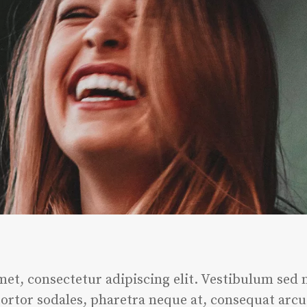
et, consectetur adipiscing elit. Vestibulum sed
tortor sodales, pharetra neque at, consequat arcu