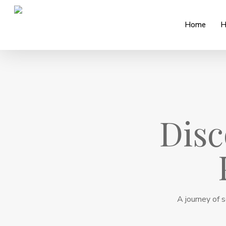
Skip
to
Home
H
main
content
Disc
A journey of s