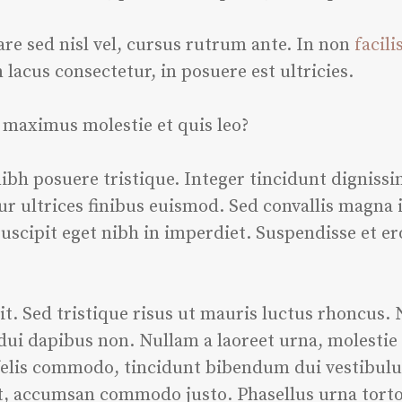
e sed nisl vel, cursus rutrum ante. In non
facili
n lacus consectetur, in posuere est ultricies.
o maximus molestie et quis leo?
ibh posuere tristique. Integer tincidunt dignissi
ur ultrices finibus euismod. Sed convallis magna id
scipit eget nibh in imperdiet. Suspendisse et ero
t. Sed tristique risus ut mauris luctus rhoncus. 
 dui dapibus non. Nullam a laoreet urna, molestie
elis commodo, tincidunt bibendum dui vestibulum.
et, accumsan commodo justo. Phasellus urna torto