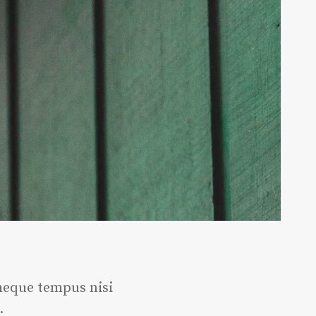
 neque tempus nisi
.