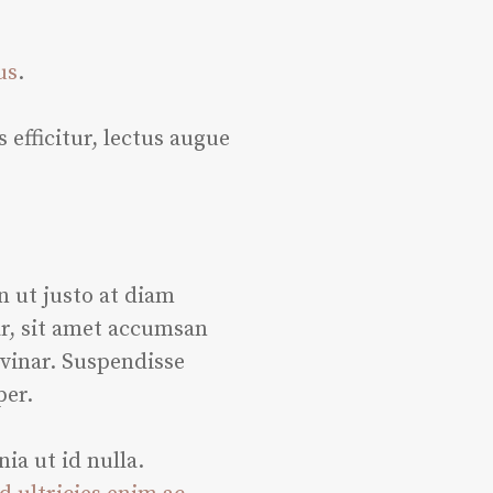
us
.
 efficitur, lectus augue
n ut justo at diam
ar, sit amet accumsan
lvinar. Suspendisse
per.
ia ut id nulla.