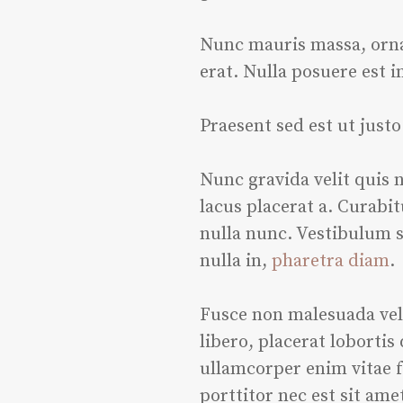
Nunc mauris massa, ornar
erat. Nulla posuere est i
Praesent sed est ut just
Nunc gravida velit quis n
lacus placerat a. Curabit
nulla nunc. Vestibulum su
nulla in,
pharetra diam
.
Fusce non malesuada veli
libero, placerat lobortis
ullamcorper enim vitae f
porttitor nec est sit am