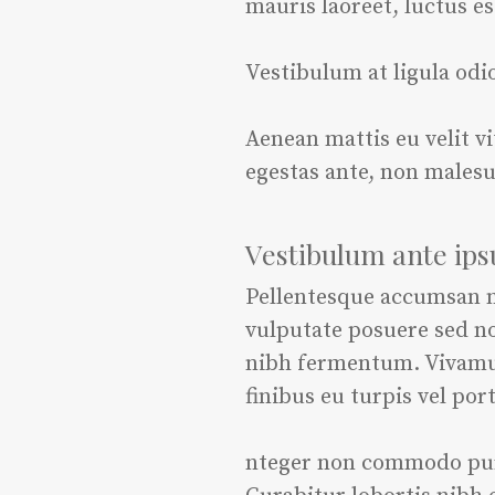
mauris laoreet, luctus e
Vestibulum at ligula odi
Aenean mattis eu velit vi
egestas ante, non malesu
Vestibulum ante ip
Pellentesque accumsan nun
vulputate posuere sed no
nibh fermentum. Vivam
finibus eu turpis vel po
nteger non commodo purus