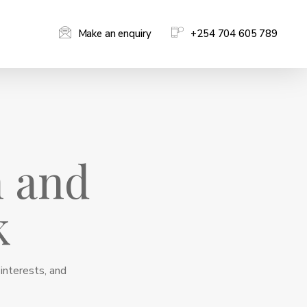
Make an enquiry
+254 704 605 789
n and
k
 interests, and