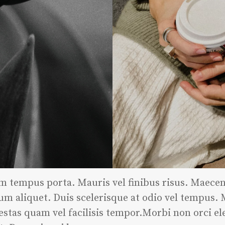
m tempus porta. Mauris vel finibus risus. Maece
sum aliquet. Duis scelerisque at odio vel tempus.
estas quam vel facilisis tempor.Morbi non orci e